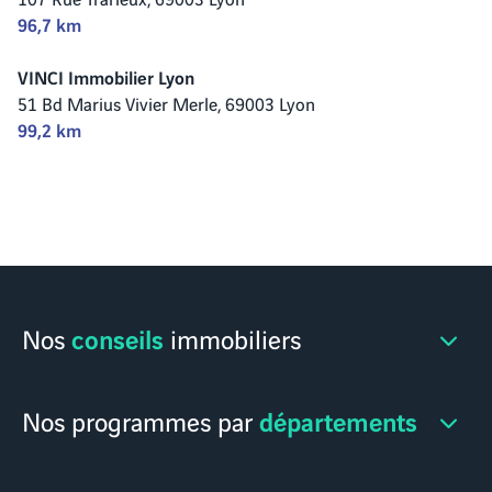
96,7 km
VINCI Immobilier Lyon
51 Bd Marius Vivier Merle,
69003 Lyon
99,2 km
conseils
Nos
immobiliers
départements
Nos programmes par
Devenir propriétaire
Les étapes de l'achat immo