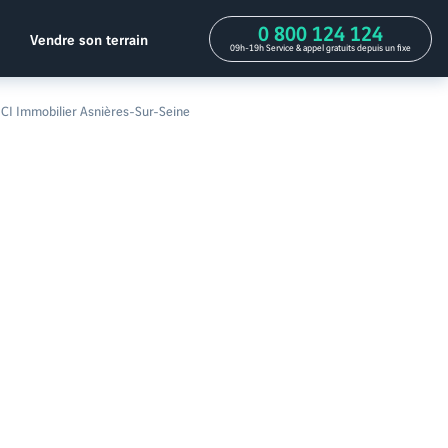
0 800 124 124
Vendre son terrain
09h-19h Service & appel gratuits depuis un fixe
CI Immobilier Asnières-Sur-Seine