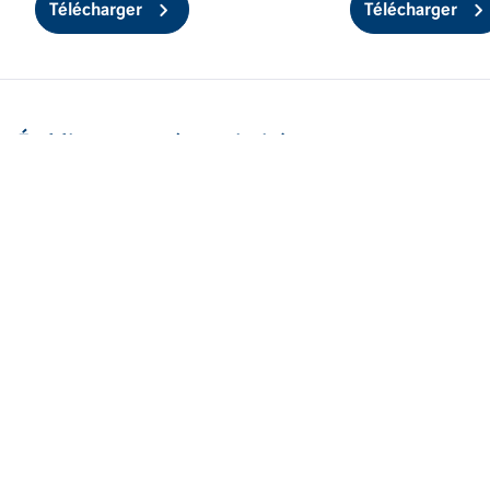
Télécharger
Télécharger
Établissements à proximité
VINCI Immobilier Nancy
1 Passage Annette Zelman, 4ème étage,
54000 Nancy
110,8 km
VINCI Immobilier Dijon
6 Place Grangier,
21000 Dijon
242,9 km
VINCI Immobilier Annemasse
6 Rue de la Gare,
74100 Annemasse
289,2 km