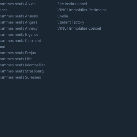
rammes neufs Aix en
Site institutionnel
ence
VINCI Immobilier Patrimoine
rammes neufs Amiens
Ovelia
rammes neufs Angers
Student Factory
rammes neufs Annecy
VINCI Immobilier Conseil
rammes neufs Biganos
rammes neufs Clermont-
and
rammes neufs Fréjus
rammes neufs Lille
rammes neufs Montpellier
rammes neufs Strasbourg
rammes neufs Suresnes