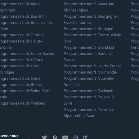
rogrammes neufs Alpes-
Programmes neufs Auvergne-
Prog
che-Herbe
Saint-Priest
Suresnes
aritimes
Rhônes-Alpes
Prov
Toulouse
Tours
rogrammes neufs Bas-Rhin
Programmes neufs Bourgogne-
Prog
rogrammes neufs Bouches-du-
Franche-Comté
Prog
hône
Programmes neufs Bretagne
Prog
rogrammes neufs Gironde
Programmes neufs Centre-Val de
Prog
rogrammes neufs Haute-
loire
Prog
aronne
Programmes neufs Grand Est
Ferr
rogrammes neufs Haute-Savoie
Programmes neufs Hauts-de-
Prog
rogrammes neufs Hérault
France
Prog
rogrammes neufs Loire-
Programmes neufs Île-de-France
Prog
tlantique
Programmes neufs Normandie
Prog
rogrammes neufs Nord
Programmes neufs Nouvelle-
Prog
rogrammes neufs Rhône
Aquitaine
rogrammes neufs Seine-Saint-
Programmes neufs Occitanie
enis
Programmes neufs Pays de la
rogrammes neufs Yvelines
Loire
Programmes neufs Provence-
Alpes-côte d'Azur
uvez-nous