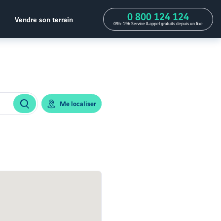
0 800 124 124
Vendre son terrain
09h-19h Service & appel gratuits depuis un fixe
Me localiser