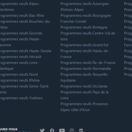
rogrammes neufs Alpes-
Programmes neufs Auvergne-
Prog
che-Herbe
Saint-Priest
Suresnes
aritimes
Rhônes-Alpes
Prov
Toulouse
Tours
rogrammes neufs Bas-Rhin
Programmes neufs Bourgogne-
Prog
rogrammes neufs Bouches-du-
Franche-Comté
Prog
hône
Programmes neufs Bretagne
Prog
rogrammes neufs Gironde
Programmes neufs Centre-Val de
Prog
rogrammes neufs Haute-
loire
Prog
aronne
Programmes neufs Grand Est
Ferr
rogrammes neufs Haute-Savoie
Programmes neufs Hauts-de-
Prog
rogrammes neufs Hérault
France
Prog
rogrammes neufs Loire-
Programmes neufs Île-de-France
Prog
tlantique
Programmes neufs Normandie
Prog
rogrammes neufs Nord
Programmes neufs Nouvelle-
Prog
rogrammes neufs Rhône
Aquitaine
rogrammes neufs Seine-Saint-
Programmes neufs Occitanie
enis
Programmes neufs Pays de la
rogrammes neufs Yvelines
Loire
Programmes neufs Provence-
Alpes-côte d'Azur
uvez-nous