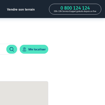
0 800 124 124
Vendre son terrain
09h-19h Service & appel gratuits depuis un fixe
Me localiser