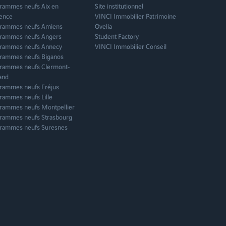
rammes neufs Aix en
Site institutionnel
ence
VINCI Immobilier Patrimoine
rammes neufs Amiens
Ovelia
rammes neufs Angers
Student Factory
rammes neufs Annecy
VINCI Immobilier Conseil
rammes neufs Biganos
rammes neufs Clermont-
and
rammes neufs Fréjus
rammes neufs Lille
rammes neufs Montpellier
rammes neufs Strasbourg
rammes neufs Suresnes