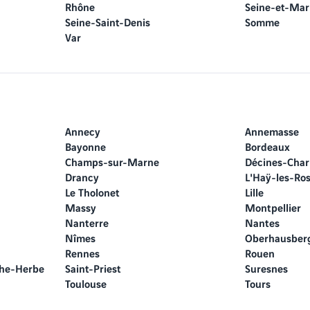
Rhône
Seine-et-Ma
Seine-Saint-Denis
Somme
Var
Annecy
Annemasse
Bayonne
Bordeaux
Champs-sur-Marne
Décines-Char
Drancy
L'Haÿ-les-Ro
Le Tholonet
Lille
Massy
Montpellier
Nanterre
Nantes
Nîmes
Oberhausber
Rennes
Rouen
che-Herbe
Saint-Priest
Suresnes
Toulouse
Tours