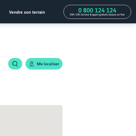
0 800 124 124
Vendre son terrain
09h-19h Service & appel gratuits depuis un fixe
Me localiser