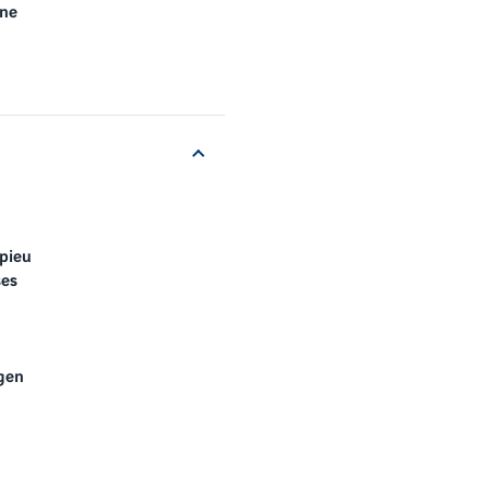
rne
pieu
ses
gen