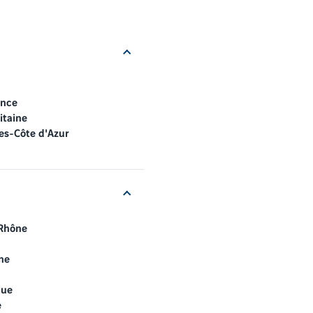
ance
itaine
es-Côte d'Azur
Rhône
ne
que
e