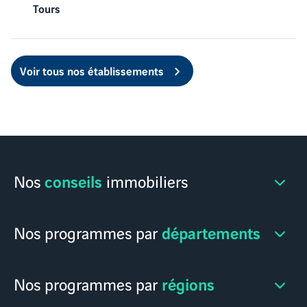
Tours
Voir tous nos établissements
conseils
Nos
immobiliers
départements
Nos programmes par
Devenir propriétaire
Les étapes de l'achat immo
régions
Nos programmes par
Programmes neufs Alpes-Maritimes
Les frais de notaire